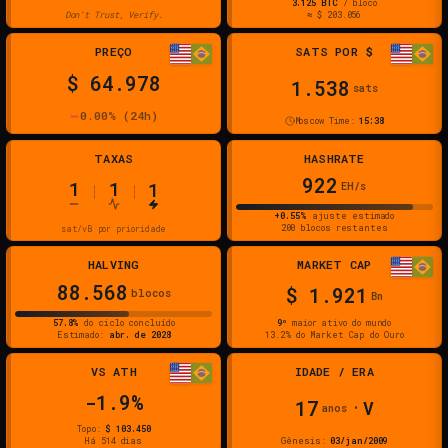
3.125
BTC
/ bloco
Don't Trust, Verify.
≈ $
203.056
PREÇO
SATS POR $
$ 64.978
1.538
sats
0.00
% (24h)
Moscow Time:
15:38
TAXAS
HASHRATE
922
1
1
1
EH/s
|
|
+0.55%
ajuste estimado
200
blocos restantes
sat/vB por prioridade
HALVING
MARKET CAP
88.568
$ 1.921
blocos
Bn
57.8
%
do ciclo concluído
9º
maior ativo do mundo
Estimado:
abr. de 2028
13.2
% do Market Cap do Ouro
VS ATH
IDADE / ERA
-1.9%
17
V
anos •
Topo:
$ 103.450
Há 514 dias
Gênesis:
03/jan/2009