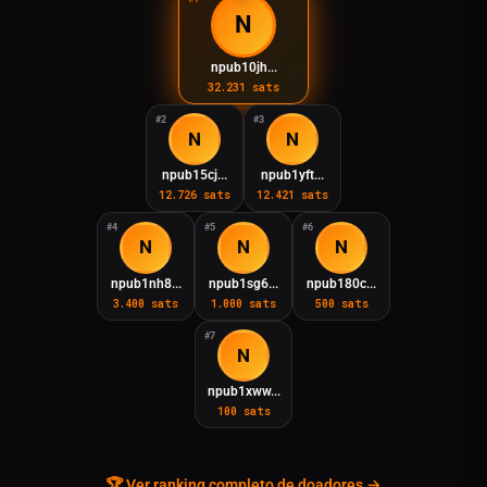
N
npub10jh...
32.231 sats
N
N
npub15cj...
npub1yft...
12.726 sats
12.421 sats
N
N
N
npub1nh8...
npub1sg6...
npub180c...
3.400 sats
1.000 sats
500 sats
N
npub1xww...
100 sats
🏆 Ver ranking completo de doadores →