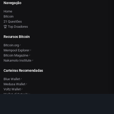
Navegação
Home
Bitcoin
21 Questões
🏆 Top Doadores
Recursos Bitcoin
Bitcoin.org
Mempool Explorer
Bitcoin Magazine
Nakamoto Institute
Carteiras Recomendadas
Blue Wallet
Medusa Wallet
Voltz Wallet
Wallet of Satoshi
Sparrow (Desktop)
Satsails