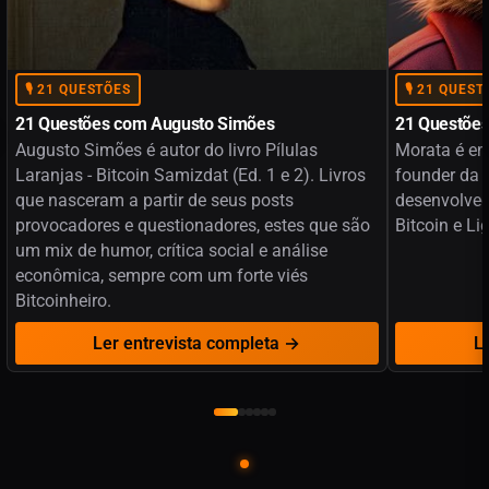
🎙️ 21 QUESTÕES
🎙️ 21 QUES
21 Questões com Augusto Simões
21 Questõe
Augusto Simões é autor do livro Pílulas
Morata é em
Laranjas - Bitcoin Samizdat (Ed. 1 e 2). Livros
founder da 
que nasceram a partir de seus posts
desenvolved
provocadores e questionadores, estes que são
Bitcoin e Li
um mix de humor, crítica social e análise
econômica, sempre com um forte viés
Bitcoinheiro.
Ler entrevista completa →
L