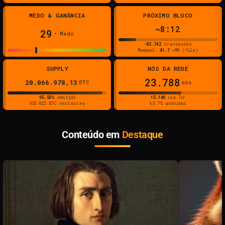
MEDO & GANÂNCIA
PRÓXIMO BLOCO
~8:12
29
• Medo
~
82.742
transações
Mempool:
41.7
vMB (fila)
SUPPLY
NÓS DA REDE
23.788
20.066.978,13
BTC
nós
95.56
%
emitido
15.146
via Tor
933.022
BTC restantes
63.7
% anônimos
Conteúdo em
Destaque